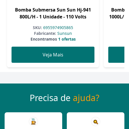
Bomba Submersa Sun Sun Hj-941
Bomba 
800L/H - 1 Unidade - 110 Volts
1000L/H 
SKU:
6955974905865
Fabricante:
Sunsun
Encontramos
1 ofertas
Veja Mais
Precisa de
ajuda?