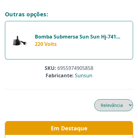
Outras opções:
Bomba Submersa Sun Sun Hj-741
600L/H Para Aquários - Peixes - 220
220 Volts
Volts
SKU:
6955974905858
Fabricante:
Sunsun
Em Destaque