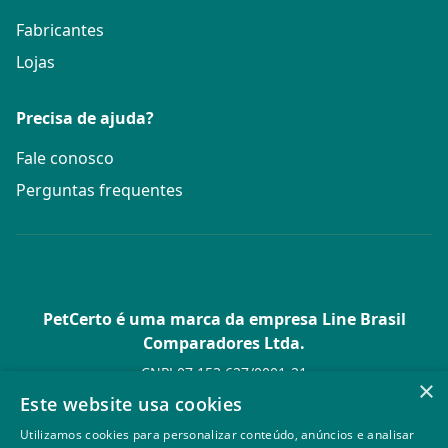
Fabricantes
Lojas
Precisa de ajuda?
Fale conosco
Perguntas frequentes
PetCerto é uma marca da empresa Line Brasil
Comparadores Ltda.
CNPJ 07.153.627/0001-21
×
Av. Paulista, 1.636 Conj. 4 Pavilhão 15 - Bela Vista - São Paulo -
Este website usa cookies
SP
Utilizamos cookies para personalizar conteúdo, anúncios e analisar