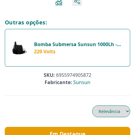
Outras opções:
Bomba Submersa Sunsun 1000Lh -
220V - 1 Unidade - 220 Volts
220 Volts
SKU:
6955974905872
Fabricante:
Sunsun
Em Destaque