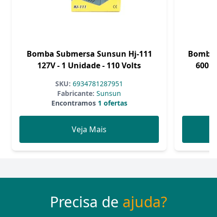
Bomba Submersa Sunsun Hj-111
Bomba 
127V - 1 Unidade - 110 Volts
600L/
SKU:
6934781287951
Fabricante:
Sunsun
Encontramos
1 ofertas
Veja Mais
Precisa de
ajuda?