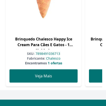
Brinquedo Chalesco Happy Ice
Brinque
Cream Para Cães E Gatos - 1
Cãe
Unidade
SKU:
7898491036713
Fabricante:
Chalesco
Encontramos
1 ofertas
Veja Mais