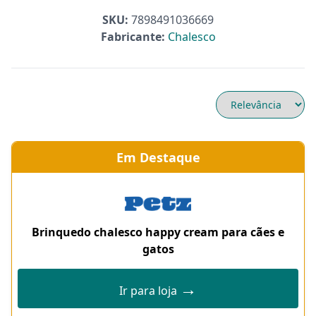
SKU:
7898491036669
Fabricante:
Chalesco
Em Destaque
Brinquedo chalesco happy cream para cães e
gatos
→
Ir para loja