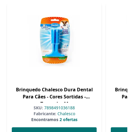
Brinquedo Chalesco Dura Dental
Brinqu
Para Cães - Cores Sortidas -
Para
Tamanho M
SKU:
7898491036188
Fabricante:
Chalesco
Encontramos
2 ofertas