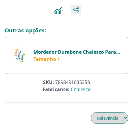
Outras opções:
Mordedor Durabone Chalesco Para
Cães - Cores Sortidas - 1 Unidade -
Tamanho 1
Tamanho 1
SKU:
7898491035358
Fabricante:
Chalesco