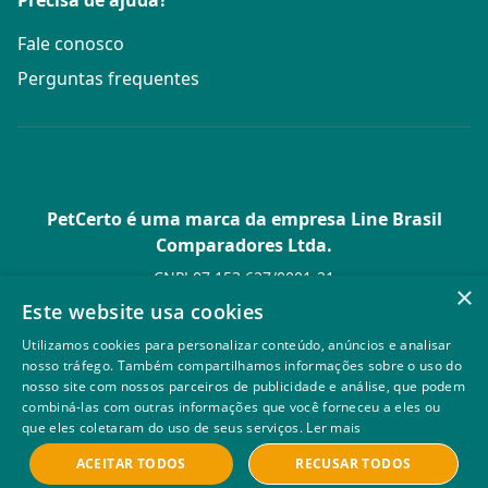
Precisa de ajuda?
Fale conosco
Perguntas frequentes
PetCerto é uma marca da empresa Line Brasil
Comparadores Ltda.
CNPJ 07.153.627/0001-21
×
Av. Paulista, 1.636 Conj. 4 Pavilhão 15 - Bela Vista - São Paulo -
Este website usa cookies
SP
Utilizamos cookies para personalizar conteúdo, anúncios e analisar
© PetCerto - Todos os direitos reservados
nosso tráfego. Também compartilhamos informações sobre o uso do
nosso site com nossos parceiros de publicidade e análise, que podem
combiná-las com outras informações que você forneceu a eles ou
que eles coletaram do uso de seus serviços.
Ler mais
ACEITAR TODOS
RECUSAR TODOS