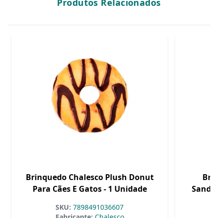
Produtos Relacionados
Brinquedo Chalesco Plush Donut
Bri
Para Cães E Gatos - 1 Unidade
Sanduí
SKU:
7898491036607
Fabricante:
Chalesco