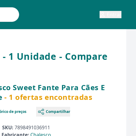
Entrar
 - 1 Unidade - Compare
sco Sweet Fante Para Cães E
e
- 1 ofertas encontradas
órico de preços
Compartilhar
SKU:
7898491036911
Fabricante:
Chalesco