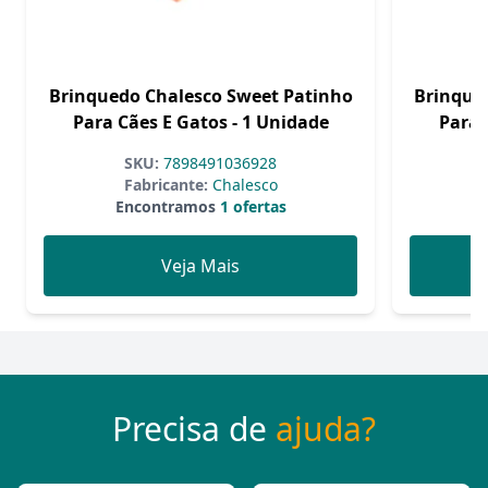
Brinquedo Chalesco Sweet Patinho
Brinque
Para Cães E Gatos - 1 Unidade
Para 
SKU:
7898491036928
Fabricante:
Chalesco
Encontramos
1 ofertas
Veja Mais
Precisa de
ajuda?