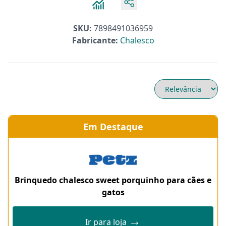
SKU:
7898491036959
Fabricante:
Chalesco
Em Destaque
Brinquedo chalesco sweet porquinho para cães e
gatos
→
Ir para loja