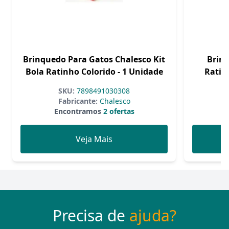
Brinquedo Para Gatos Chalesco Kit
Brin
Bola Ratinho Colorido - 1 Unidade
Ratin
SKU:
7898491030308
Fabricante:
Chalesco
Encontramos
2 ofertas
Veja Mais
Precisa de
ajuda?