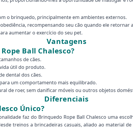
s, proporcionando-lhes a oportunidade de mastigar e roe
com o brinquedo, principalmente em ambientes externos.
obediência, recompensando seu cão quando ele retornar a
ra aumentar o exercício do seu pet.
Vantagens
 Rope Ball Chalesco?
e tamanhos de cães.
ida útil do produto.
de dental dos cães.
o para um comportamento mais equilibrado.
ural de roer, sem danificar móveis ou outros objetos domést
Diferenciais
lesco Único?
onalidade faz do Brinquedo Rope Ball Chalesco uma escolh
esde treinos a brincadeiras casuais, aliado ao material de