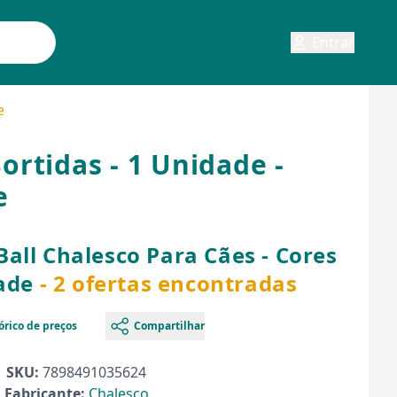
Entrar
e
ortidas - 1 Unidade -
e
all Chalesco Para Cães - Cores
dade
- 2 ofertas encontradas
órico de preços
Compartilhar
SKU:
7898491035624
Fabricante:
Chalesco