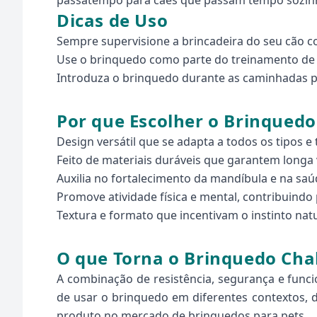
passatempo para cães que passam tempo sozinho
Dicas de Uso
Sempre supervisione a brincadeira do seu cão 
Use o brinquedo como parte do treinamento de 
Introduza o brinquedo durante as caminhadas pa
Por que Escolher o Brinquedo
Design versátil que se adapta a todos os tipos 
Feito de materiais duráveis que garantem longa v
Auxilia no fortalecimento da mandíbula e na saú
Promove atividade física e mental, contribuind
Textura e formato que incentivam o instinto nat
O que Torna o Brinquedo Cha
A combinação de resistência, segurança e funci
de usar o brinquedo em diferentes contextos, d
produto no mercado de brinquedos para pets.