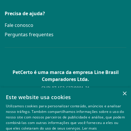
Precisa de ajuda?
Fale conosco
Perguntas frequentes
PetCerto é uma marca da empresa Line Brasil
Comparadores Ltda.
CNPJ 07.153.627/0001-21
×
Av. Paulista, 1.636 Conj. 4 Pavilhão 15 - Bela Vista - São Paulo -
Este website usa cookies
SP
Utilizamos cookies para personalizar conteúdo, anúncios e analisar
© PetCerto - Todos os direitos reservados
nosso tráfego. Também compartilhamos informações sobre o uso do
nosso site com nossos parceiros de publicidade e análise, que podem
combiná-las com outras informações que você forneceu a eles ou
que eles coletaram do uso de seus serviços.
Ler mais