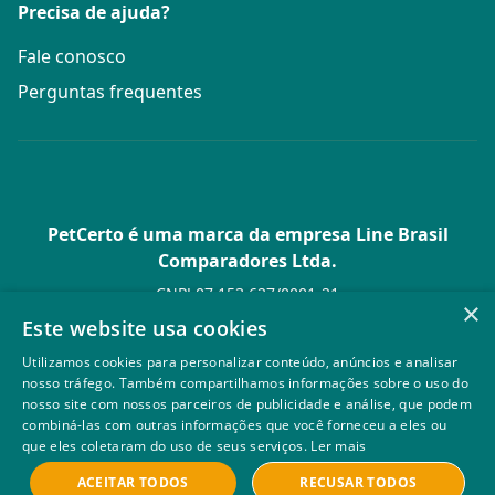
Precisa de ajuda?
Fale conosco
Perguntas frequentes
PetCerto é uma marca da empresa Line Brasil
Comparadores Ltda.
CNPJ 07.153.627/0001-21
×
Av. Paulista, 1.636 Conj. 4 Pavilhão 15 - Bela Vista - São Paulo -
Este website usa cookies
SP
Utilizamos cookies para personalizar conteúdo, anúncios e analisar
© PetCerto - Todos os direitos reservados
nosso tráfego. Também compartilhamos informações sobre o uso do
nosso site com nossos parceiros de publicidade e análise, que podem
combiná-las com outras informações que você forneceu a eles ou
que eles coletaram do uso de seus serviços.
Ler mais
ACEITAR TODOS
RECUSAR TODOS