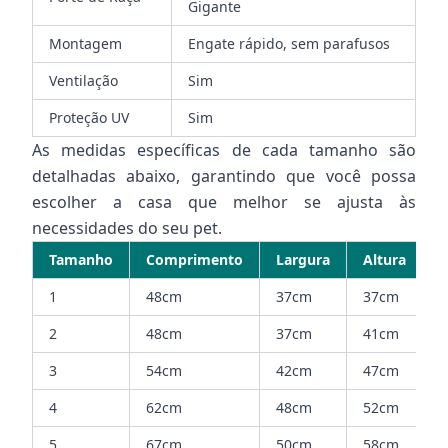
Gigante
Montagem
Engate rápido, sem parafusos
Ventilação
Sim
Proteção UV
Sim
As medidas específicas de cada tamanho são
detalhadas abaixo, garantindo que você possa
escolher a casa que melhor se ajusta às
necessidades do seu pet.
Tamanho
Comprimento
Largura
Altura
1
48cm
37cm
37cm
2
48cm
37cm
41cm
3
54cm
42cm
47cm
4
62cm
48cm
52cm
5
67cm
50cm
58cm