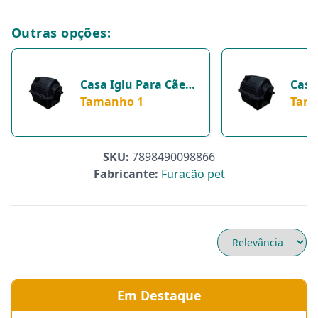
Outras opções:
Casa Iglu Para Cães -
Casa
Furacão Pet Preta -
Tamanho 1
Fura
Tam
Tamanho 1
Cach
Tam
SKU:
7898490098866
Fabricante:
Furacão pet
Em Destaque