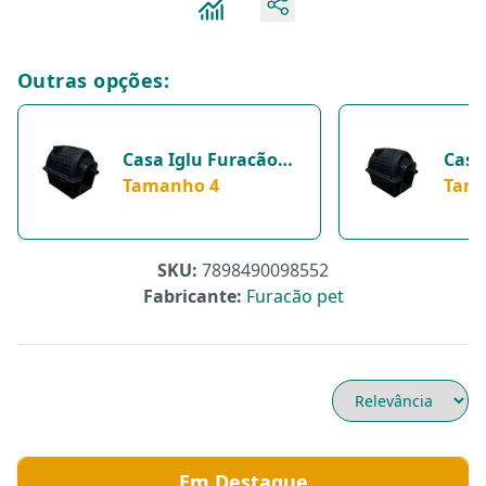
Outras opções:
Casa Iglu Furacão
Casa
Pet Preta Para
Tamanho 4
Pet 
Tam
Cachorros -
Para
Tamanho 4
SKU:
7898490098552
Fabricante:
Furacão pet
Em Destaque