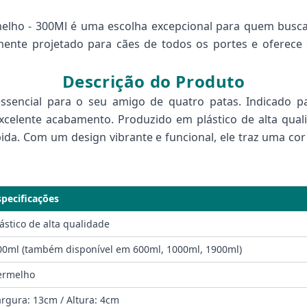
o - 300Ml é uma escolha excepcional para quem busca al
mente projetado para cães de todos os portes e oferec
Descrição do Produto
encial para o seu amigo de quatro patas. Indicado pa
celente acabamento. Produzido em plástico de alta qual
pida. Com um design vibrante e funcional, ele traz uma c
specificações
lástico de alta qualidade
00ml (também disponível em 600ml, 1000ml, 1900ml)
ermelho
argura: 13cm / Altura: 4cm