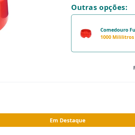
Outras opções:
Comedouro Fu
Pet Vermelho
1000 Mililitros
1000Ml - 1 Uni
1000 Mililitros
Em Destaque