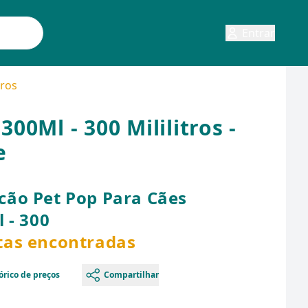
Entrar
tros
0Ml - 300 Mililitros -
e
ão Pet Pop Para Cães
 - 300
rtas encontradas
órico de preços
Compartilhar