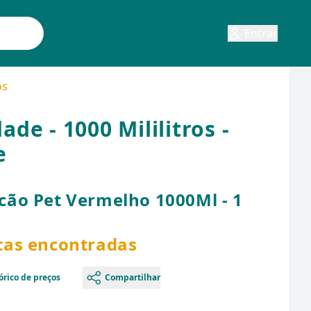
Entrar
os
e - 1000 Mililitros -
e
ão Pet Vermelho 1000Ml - 1
rtas encontradas
órico de preços
Compartilhar