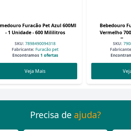
medouro Furacão Pet Azul 600Ml
Bebedouro Fu
- 1 Unidade - 600 Mililitros
Vermelho 700M
Tam
SKU:
7898490094318
SKU:
790
Fabricante:
Furacão pet
Fabricante
Encontramos
1 ofertas
Encontra
Veja Mais
Vej
Precisa de
ajuda?