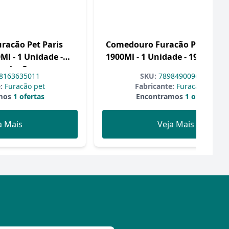
racão Pet Paris
Comedouro Furacão Pet Para 
l - 1 Unidade -
1900Ml - 1 Unidade - 1900 Milil
anho 2
8163635011
SKU:
7898490096299
:
Furacão pet
Fabricante:
Furacão pet
mos
1 ofertas
Encontramos
1 ofertas
a Mais
Veja Mais