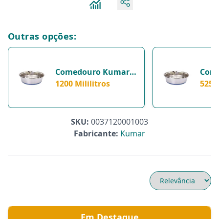
Outras opções:
Comedouro Kumar
Com
Heavy Dish Para
1200 Mililitros
Heav
525 M
Cães - 1200 Mililitros
Cach
Milil
SKU:
0037120001003
Fabricante:
Kumar
Em Destaque