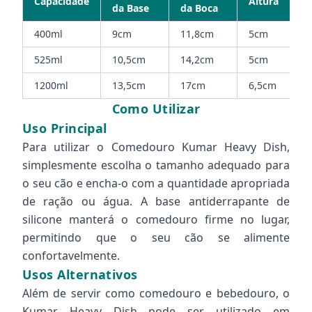
Capacidade
Altura
da Base
da Boca
400ml
9cm
11,8cm
5cm
525ml
10,5cm
14,2cm
5cm
1200ml
13,5cm
17cm
6,5cm
Como Utilizar
Uso Principal
Para utilizar o Comedouro Kumar Heavy Dish,
simplesmente escolha o tamanho adequado para
o seu cão e encha-o com a quantidade apropriada
de ração ou água. A base antiderrapante de
silicone manterá o comedouro firme no lugar,
permitindo que o seu cão se alimente
confortavelmente.
Usos Alternativos
Além de servir como comedouro e bebedouro, o
Kumar Heavy Dish pode ser utilizado em