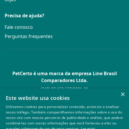
Precisa de ajuda?
Fale conosco
Perguntas frequentes
PetCerto é uma marca da empresa Line Brasil
Comparadores Ltda.
CNPJ 07.153.627/0001-21
×
Av. Paulista, 1.636 Conj. 4 Pavilhão 15 - Bela Vista - São Paulo -
Este website usa cookies
SP
Utilizamos cookies para personalizar conteúdo, anúncios e analisar
© PetCerto - Todos os direitos reservados
nosso tráfego. Também compartilhamos informações sobre o uso do
nosso site com nossos parceiros de publicidade e análise, que podem
combiná-las com outras informações que você forneceu a eles ou
que eles coletaram do uso de seus serviços.
Ler mais