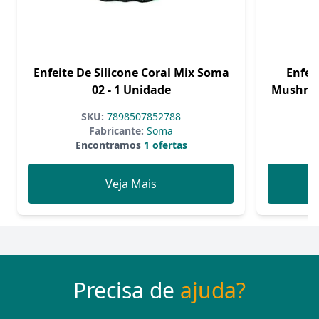
Enfeite De Silicone Coral Mix Soma
Enfei
02 - 1 Unidade
Mushroo
SKU:
7898507852788
Fabricante:
Soma
Encontramos
1 ofertas
Veja Mais
Precisa de
ajuda?