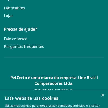
Fabricantes
Lojas
Precisa de ajuda?
Fale conosco
Perguntas frequentes
PetCerto é uma marca da empresa Line Brasil
Comparadores Ltda.
CNPJ 07.153.627/0001-21
×
Av. Paulista, 1.636 Conj. 4 Pavilhão 15 - Bela Vista - São Paulo -
Este website usa cookies
SP
Utilizamos cookies para personalizar conteúdo, anúncios e analisar