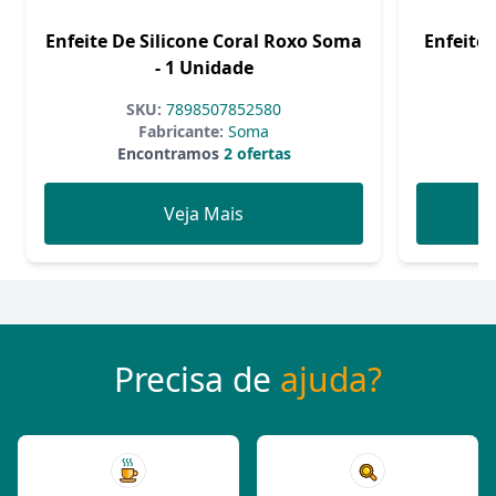
Enfeite De Silicone Coral Roxo Soma
Enfeite 
- 1 Unidade
SKU:
7898507852580
Fabricante:
Soma
Encontramos
2 ofertas
Veja Mais
Precisa de
ajuda?