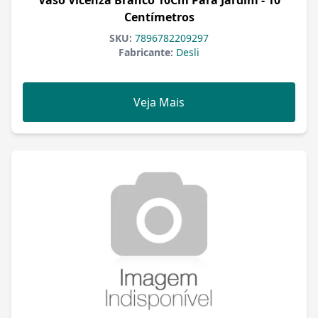
Vaso Vicenza Branco 10Cm Para Jardim - 10
Centímetros
SKU:
7896782209297
Fabricante:
Desli
Veja Mais