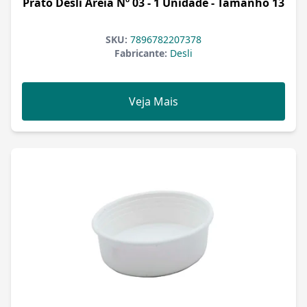
Prato Desli Areia Nº 03 - 1 Unidade - Tamanho 13
SKU:
7896782207378
Fabricante:
Desli
Veja Mais