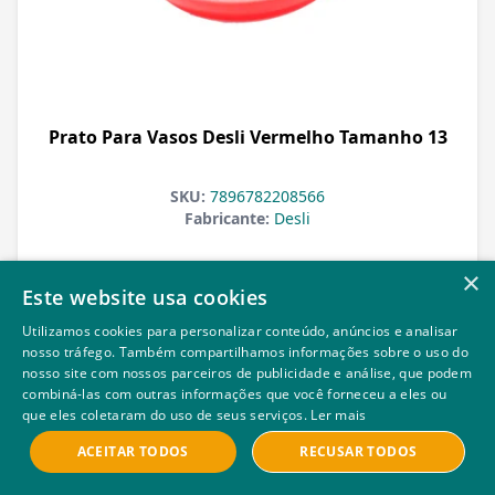
Prato Para Vasos Desli Vermelho Tamanho 13
SKU:
7896782208566
Fabricante:
Desli
×
Este website usa cookies
Veja Mais
Utilizamos cookies para personalizar conteúdo, anúncios e analisar
nosso tráfego. Também compartilhamos informações sobre o uso do
nosso site com nossos parceiros de publicidade e análise, que podem
combiná-las com outras informações que você forneceu a eles ou
que eles coletaram do uso de seus serviços.
Ler mais
ACEITAR TODOS
RECUSAR TODOS