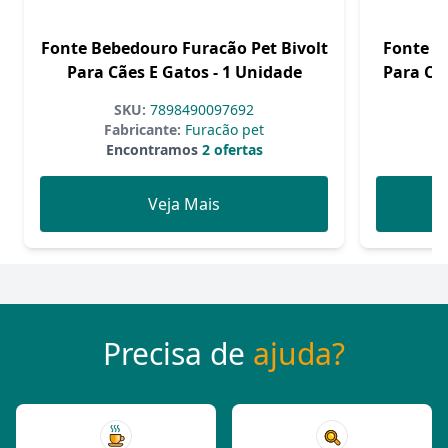
Fonte Bebedouro Furacão Pet Bivolt
Fonte B
Para Cães E Gatos - 1 Unidade
Para Cãe
SKU:
7898490097692
Fabricante:
Furacão pet
F
Encontramos
2 ofertas
Veja Mais
Precisa de
ajuda?