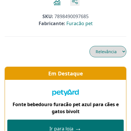
SKU:
7898490097685
Fabricante:
Furacão pet
Em Destaque
Fonte bebedouro furacão pet azul para cães e
gatos bivolt
→
Ir para loja