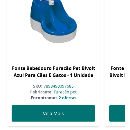
Fonte Bebedouro Furacão Pet Bivolt
Fonte B
Azul Para Cães E Gatos - 1 Unidade
Bivolt P
SKU:
7898490097685
Fabricante:
Furacão pet
F
Encontramos
2 ofertas
Veja Mais