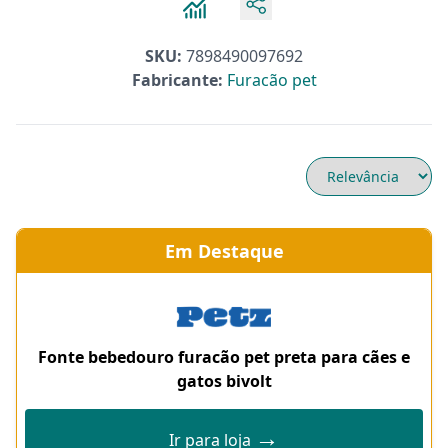
SKU:
7898490097692
Fabricante:
Furacão pet
Em Destaque
Fonte bebedouro furacão pet preta para cães e
gatos bivolt
→
Ir para loja