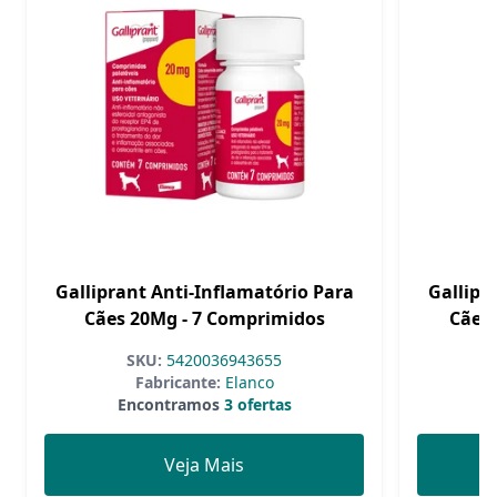
Galliprant Anti-Inflamatório Para
Gallipr
Cães 20Mg - 7 Comprimidos
Cães 
SKU:
5420036943655
Fabricante:
Elanco
Encontramos
3 ofertas
Veja Mais