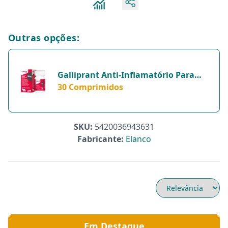
Outras opções:
Galliprant Anti-Inflamatório Para
Pets - 30 Comprimidos
30 Comprimidos
SKU:
5420036943631
Fabricante:
Elanco
Em Destaque