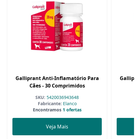
Galliprant Anti-Inflamatório Para
Gallipr
Cães - 30 Comprimidos
P
SKU:
5420036943648
Fabricante:
Elanco
Encontramos
1 ofertas
Veja Mais