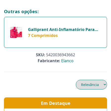
Outras opções:
Galliprant Anti-Inflamatório Para
Cães 60Mg - 1 Comprimido - 7
7 Comprimidos
Comprimidos
SKU:
5420036943662
Fabricante:
Elanco
Em Destaque