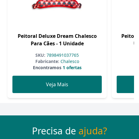
Peitoral Deluxe Dream Chalesco
Peitora
Para Cães - 1 Unidade
Un
SKU:
7898491037765
Fabricante:
Chalesco
Encontramos
1 ofertas
Veja Mais
Precisa de
ajuda?