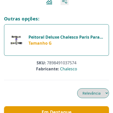
Outras opções:
Peitoral Deluxe Chalesco Paris Para
Cães - Tamanho G
Tamanho G
SKU:
7898491037574
Fabricante:
Chalesco
Em Destaque