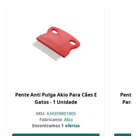
Pente Anti Pulga Akio Para Cães E
Pente 
Gatos - 1 Unidade
Para 
SKU:
634359801805
Fabricante:
Akio
Encontramos
1 ofertas