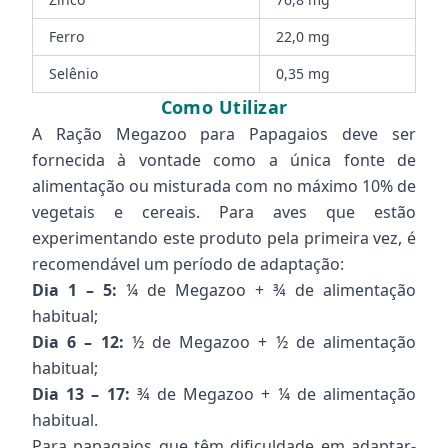
Ferro
22,0 mg
Selênio
0,35 mg
Como Utilizar
A Ração Megazoo para Papagaios deve ser
fornecida à vontade como a única fonte de
alimentação ou misturada com no máximo 10% de
vegetais e cereais. Para aves que estão
experimentando este produto pela primeira vez, é
recomendável um período de adaptação:
Dia 1 – 5:
¼ de Megazoo + ¾ de alimentação
habitual;
Dia 6 – 12:
½ de Megazoo + ½ de alimentação
habitual;
Dia 13 – 17:
¾ de Megazoo + ¼ de alimentação
habitual.
Para papagaios que têm dificuldade em adaptar-