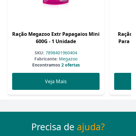
Ração Megazoo Extr Papagaios Mini
Ração N
600G - 1 Unidade
Para Pa
SKU:
7898401960404
Fabricante:
Megazoo
Encontramos
2 ofertas
Veja Mais
Precisa de
ajuda?