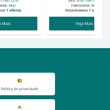
119977276
SKU:
618119977306
ante:
Akio
Fabricante:
Akio
mos
1 ofertas
Encontramos
1 ofertas
a Mais
Veja Mais
Política de privacidade