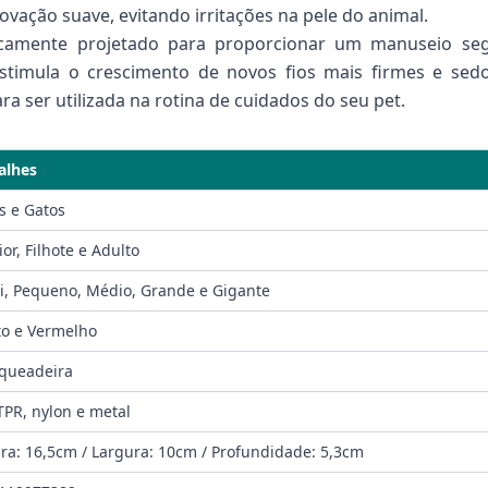
vação suave, evitando irritações na pele do animal.
camente projetado para proporcionar um manuseio segu
stimula o crescimento de novos fios mais firmes e se
 ser utilizada na rotina de cuidados do seu pet.
alhes
s e Gatos
or, Filhote e Adulto
i, Pequeno, Médio, Grande e Gigante
to e Vermelho
queadeira
 TPR, nylon e metal
ura: 16,5cm / Largura: 10cm / Profundidade: 5,3cm