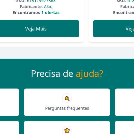
SKU:
618119977368
SKU:
618
Fabricante:
Akio
Fabric
Encontramos
1 ofertas
Encontra
Veja Mais
Vej
Precisa de
ajuda?
Perguntas frequentes