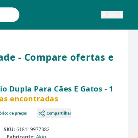
Entrar
ade - Compare ofertas e
o Dupla Para Cães E Gatos - 1
tas encontradas
órico de preços
Compartilhar
SKU:
618119977382
Fabricante:
Akio