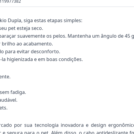
119977382
io Dupla, siga estas etapas simples:
seu pet esteja seco.
baraçar suavemente os pelos. Mantenha um ângulo de 45 gr
ar brilho ao acabamento.
o para evitar desconforto.
la higienizada e em boas condições.
ente.
sem fadiga.
audável.
ets.
rcado por sua tecnologia inovadora e design ergonômic
 e segura para o pet. Além disso, o cabo antideslizante f