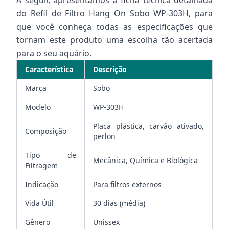
A seguir, apresentamos a ficha técnica detalhada
do Refil de Filtro Hang On Sobo WP-303H, para
que você conheça todas as especificações que
tornam este produto uma escolha tão acertada
para o seu aquário.
Característica
Descrição
Marca
Sobo
Modelo
WP-303H
Placa plástica, carvão ativado,
Composição
perlon
Tipo de
Mecânica, Química e Biológica
Filtragem
Indicação
Para filtros externos
Vida Útil
30 dias (média)
Gênero
Unissex