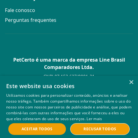
Fale conosco
Perguntas frequentes
PetCerto é uma marca da empresa Line Brasil
Comparadores Ltda.
CNPJ 07.153.627/0001-21
×
Av. Paulista, 1.636 Conj. 4 Pavilhão 15 - Bela Vista - São Paulo -
Este website usa cookies
SP
Utilizamos cookies para personalizar conteúdo, anúncios e analisar
© PetCerto - Todos os direitos reservados
nosso tráfego. Também compartilhamos informações sobre o uso do
nosso site com nossos parceiros de publicidade e análise, que podem
combiná-las com outras informações que você forneceu a eles ou
que eles coletaram do uso de seus serviços.
Ler mais
ACEITAR TODOS
RECUSAR TODOS