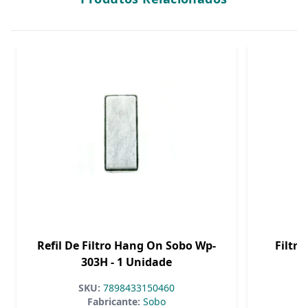
Refil De Filtro Hang On Sobo Wp-
Filtro
303H - 1 Unidade
SKU:
7898433150460
Fabricante:
Sobo