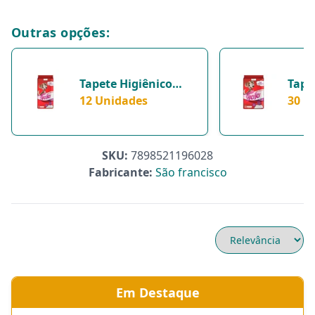
Outras opções:
Tapete Higiênico
Tape
Fofo Pads Para
12 Unidades
Fofo
30 U
Cachorros - 12
60X5
Unidades
Unid
SKU:
7898521196028
Fabricante:
São francisco
Em Destaque