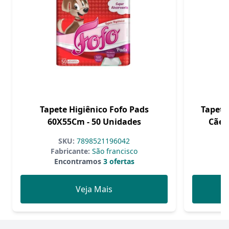
Tapete Higiênico Fofo Pads
Tapete
60X55Cm - 50 Unidades
Cães
SKU:
7898521196042
Fabricante:
São francisco
F
Encontramos
3 ofertas
Veja Mais