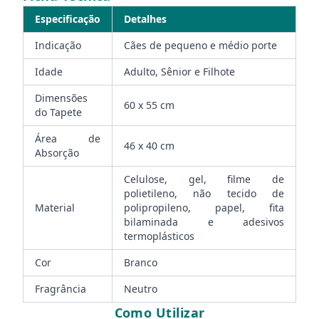
Especificação
Detalhes
Indicação
Cães de pequeno e médio porte
Idade
Adulto, Sênior e Filhote
Dimensões
60 x 55 cm
do Tapete
Área de
46 x 40 cm
Absorção
Celulose, gel, filme de
polietileno, não tecido de
Material
polipropileno, papel, fita
bilaminada e adesivos
termoplásticos
Cor
Branco
Fragrância
Neutro
Como Utilizar