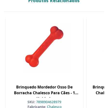
Produtos Relacionados
Brinquedo Mordedor Osso De
Brinque
Borracha Chalesco Para Cães - 1
Chales
Unidade
SKU:
7898904628979
Fabricante:
Chalesco