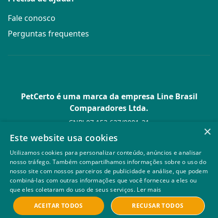
Fale conosco
Perguntas frequentes
PetCerto é uma marca da empresa Line Brasil
Comparadores Ltda.
CNPJ 07.153.627/0001-21
×
Av. Paulista, 1.636 Conj. 4 Pavilhão 15 - Bela Vista - São Paulo -
Este website usa cookies
SP
Utilizamos cookies para personalizar conteúdo, anúncios e analisar
© PetCerto - Todos os direitos reservados
nosso tráfego. Também compartilhamos informações sobre o uso do
nosso site com nossos parceiros de publicidade e análise, que podem
combiná-las com outras informações que você forneceu a eles ou
que eles coletaram do uso de seus serviços.
Ler mais
ACEITAR TODOS
RECUSAR TODOS