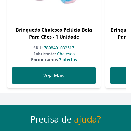
Brinquedo Chalesco Pelúcia Bola
Brinqued
Para Cães - 1 Unidade
Para 
SKU:
7898491032517
Fabricante:
Chalesco
Encontramos
3 ofertas
Veja Mais
Precisa de
ajuda?